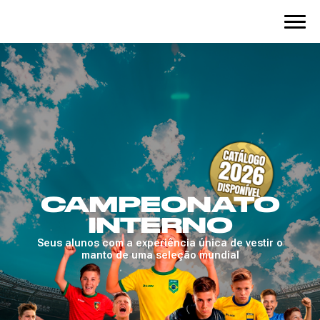
EONATO
ERNO
iência única de vestir o
seleção mundial